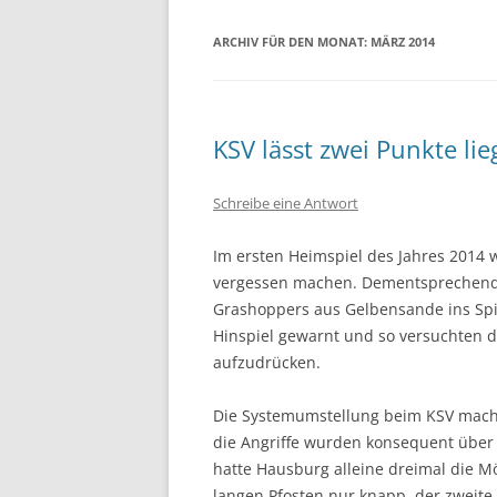
ARCHIV FÜR DEN MONAT:
MÄRZ 2014
KSV lässt zwei Punkte li
Schreibe eine Antwort
Im ersten Heimspiel des Jahres 2014 
vergessen machen. Dementsprechend k
Grashoppers aus Gelbensande ins Spi
Hinspiel gewarnt und so versuchten di
aufzudrücken.
Die Systemumstellung beim KSV macht
die Angriffe wurden konsequent über 
hatte Hausburg alleine dreimal die Mö
langen Pfosten nur knapp, der zweite