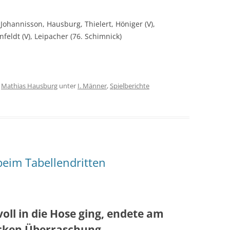
ohannisson, Hausburg, Thielert, Höniger (V),
eldt (V), Leipacher (76. Schimnick)
n
Mathias Hausburg
unter
I. Männer
,
Spielberichte
beim Tabellendritten
oll in die Hose ging, endete am
icken Überraschung.