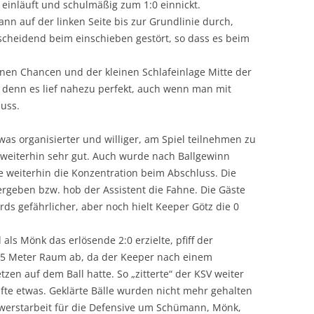
 einläuft und schulmäßig zum 1:0 einnickt.
nn auf der linken Seite bis zur Grundlinie durch,
tscheidend beim einschieben gestört, so dass es beim
enen Chancen und der kleinen Schlafeinlage Mitte der
, denn es lief nahezu perfekt, auch wenn man mit
muss.
was organisierter und williger, am Spiel teilnehmen zu
V weiterhin sehr gut. Auch wurde nach Ballgewinn
te weiterhin die Konzentration beim Abschluss. Die
ergeben bzw. hob der Assistent die Fahne. Die Gäste
s gefährlicher, aber noch hielt Keeper Götz die 0
ls Mönk das erlösende 2:0 erzielte, pfiff der
im 5 Meter Raum ab, da der Keeper nach einem
en auf dem Ball hatte. So „zitterte“ der KSV weiter
te etwas. Geklärte Bälle wurden nicht mehr gehalten
erstarbeit für die Defensive um Schümann, Mönk,