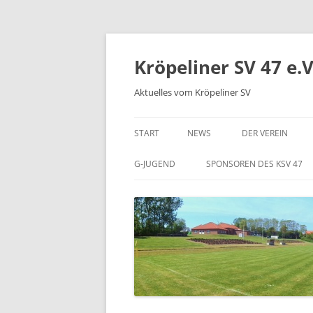
Kröpeliner SV 47 e.V
Aktuelles vom Kröpeliner SV
START
NEWS
DER VEREIN
ANFAHRT
G-JUGEND
SPONSOREN DES KSV 47
DIE SPIELSTÄTTE
GESCHICHTE
SATZUNG