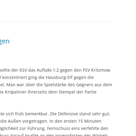
egen
wollte der KSV das Auftakt-1:2 gegen den FSV Kritzmow
onzentriert ging die Hausburg-Elf gegen die
el. Man war über die Spielstärke des Gegners aus dem
e Kröpeliner ihrerseits dem Stempel der Partie
e sich früh bemerkbar. Die Defensive stand sehr gut,
die Außen vorgetragen. In den ersten 15 Minuten
glichkeit zur Führung. Fernschuss eins verfehlte den
 kurz darauf knallte an den Innenpfosten des Winkels