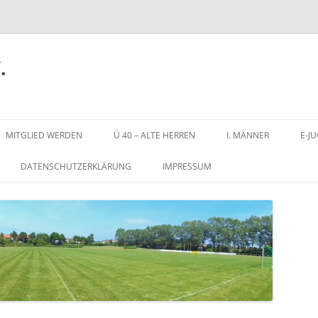
.
Zum
Inhalt
MITGLIED WERDEN
Ü 40 – ALTE HERREN
I. MÄNNER
E-J
springen
DATENSCHUTZERKLÄRUNG
IMPRESSUM
N
STADION AN DER SCHULSTRASSE