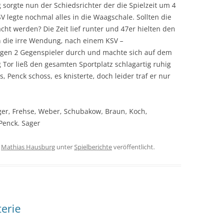
sorgte nun der Schiedsrichter der die Spielzeit um 4
V legte nochmal alles in die Waagschale. Sollten die
ht werden? Die Zeit lief runter und 47er hielten den
n die irre Wendung, nach einem KSV –
gegen 2 Gegenspieler durch und machte sich auf dem
Tor ließ den gesamten Sportplatz schlagartig ruhig
 Penck schoss, es knisterte, doch leider traf er nur
ger, Frehse, Weber, Schubakow, Braun, Koch,
Penck. Sager
n
Mathias Hausburg
unter
Spielberichte
veröffentlicht.
terie