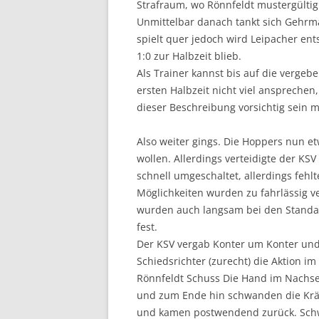
Strafraum, wo Rönnfeldt mustergültig
Unmittelbar danach tankt sich Gehrma
spielt quer jedoch wird Leipacher en
1:0 zur Halbzeit blieb.
Als Trainer kannst bis auf die vergeb
ersten Halbzeit nicht viel ansprechen
dieser Beschreibung vorsichtig sein 
Also weiter gings. Die Hoppers nun et
wollen. Allerdings verteidigte der KS
schnell umgeschaltet, allerdings fehl
Möglichkeiten wurden zu fahrlässig v
wurden auch langsam bei den Standard
fest.
Der KSV vergab Konter um Konter und a
Schiedsrichter (zurecht) die Aktion 
Rönnfeldt Schuss Die Hand im Nachsetz
und zum Ende hin schwanden die Kräf
und kamen postwendend zurück. Schw