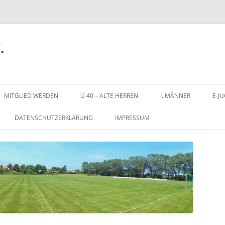
.
Zum
Inhalt
MITGLIED WERDEN
Ü 40 – ALTE HERREN
I. MÄNNER
E-J
springen
DATENSCHUTZERKLÄRUNG
IMPRESSUM
N
STADION AN DER SCHULSTRASSE