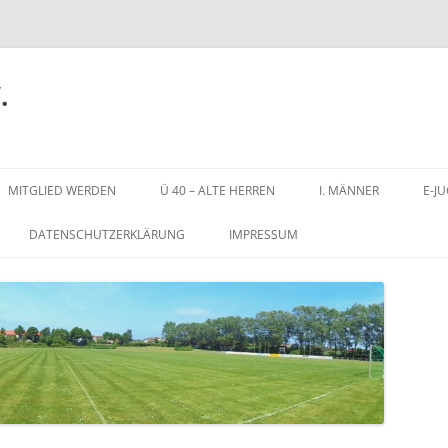
.
Zum
Inhalt
MITGLIED WERDEN
Ü 40 – ALTE HERREN
I. MÄNNER
E-J
springen
DATENSCHUTZERKLÄRUNG
IMPRESSUM
N
STADION AN DER SCHULSTRASSE