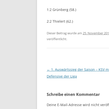
1:2 Grünberg (58.)
2:2 Thielert (62.)
Dieser Beitrag wurde am
25. November 20
veröffentlicht.
Beitrags-
←
1. Auswärtssieg der Saison – KSV mi
Navigation
Defensive der Liga
Schreibe einen Kommentar
Deine E-Mail-Adresse wird nicht veröff