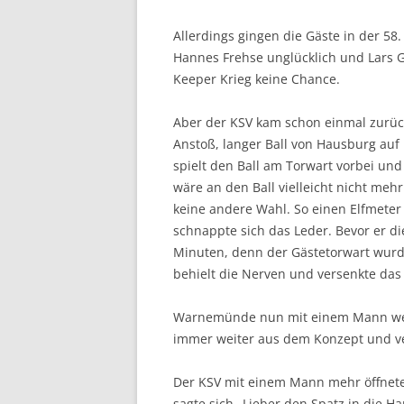
Allerdings gingen die Gäste in der 58
Hannes Frehse unglücklich und Lars 
Keeper Krieg keine Chance.
Aber der KSV kam schon einmal zurück
Anstoß, langer Ball von Hausburg auf 
spielt den Ball am Torwart vorbei und 
wäre an den Ball vielleicht nicht me
keine andere Wahl. So einen Elfmeter 
schnappte sich das Leder. Bevor er d
Minuten, denn der Gästetorwart wurde
behielt die Nerven und versenkte das 
Warnemünde nun mit einem Mann wenig
immer weiter aus dem Konzept und ve
Der KSV mit einem Mann mehr öffnete 
sagte sich „Lieber den Spatz in die H