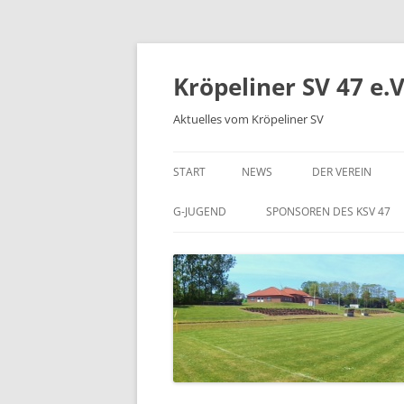
Kröpeliner SV 47 e.V
Aktuelles vom Kröpeliner SV
START
NEWS
DER VEREIN
ANFAHRT
G-JUGEND
SPONSOREN DES KSV 47
DIE SPIELSTÄTTE
GESCHICHTE
SATZUNG