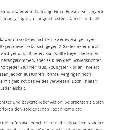
. Minute wieder in Führung. Einen Einwurf verlängerte
Grünberg sagte am langen Pfosten „Danke“ und ließ
, warum sollte es nicht ein zweites Mal gelingen.
Beyer, dieser setzt sich gegen 2 Gästespieler durch,
wird gefoult. Elfmeter. Klar wollte Beyer diesen, er
hr herangekommen, aber es blieb dem Schiedsrichter
holt jeder Stürmer raus. Youngster Florian Thielert
iesen jedoch ausführen konnte, vergingen noch
 mit gelb-rot des Feldes verwiesen. Doch Thielert
Leder eiskalt.
er und bewerte jeder Aktion. So brachten sie sich
rloren den spielerischen Faden komplett.
die Defensive jedoch nicht mehr als vorher, sondern
and, als die Taube auf dem Dach“. Mit dem Punkt war