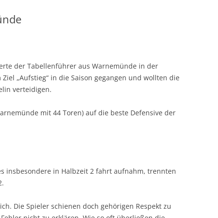
ünde
tierte der Tabellenführer aus Warnemünde in der
 Ziel „Aufstieg“ in die Saison gegangen und wollten die
lin verteidigen.
/Warnemünde mit 44 Toren) auf die beste Defensive der
s insbesondere in Halbzeit 2 fahrt aufnahm, trennten
2.
tlich. Die Spieler schienen doch gehörigen Respekt zu
 Fehler nicht zu erklären. Wie so oft überließen die