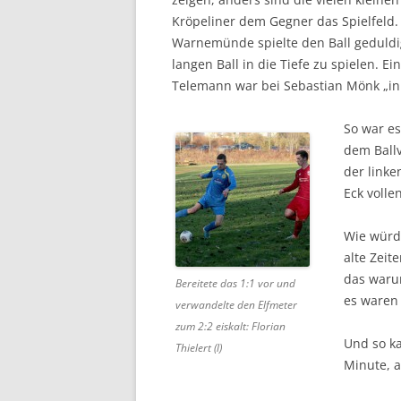
Kröpeliner dem Gegner das Spielfeld.
Warnemünde spielte den Ball geduldi
langen Ball in die Tiefe zu spielen. 
Telemann war bei Sebastian Mönk „in
So war es
dem Ballv
der linke
Eck volle
Wie würde
alte Zeit
das waru
Bereitete das 1:1 vor und
es waren 
verwandelte den Elfmeter
zum 2:2 eiskalt: Florian
Und so ka
Thielert (l)
Minute, a